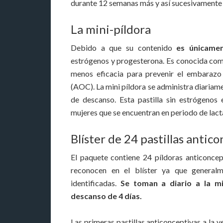
durante 12 semanas más y así sucesivamente r
La mini-píldora
Debido a que su contenido
es únicame
estrógenos y progesterona. Es conocida como
menos eficacia para prevenir el embarazo 
(AOC). La mini píldora se administra diariame
de descanso. Esta pastilla sin estrógenos
mujeres que se encuentran en periodo de lact
Blíster de 24 pastillas antic
El paquete contiene 24 píldoras anticoncept
reconocen en el blíster ya que general
identificadas.
Se toman a diario a la m
descanso de 4 días.
Las primeras pastillas anticonceptivas a la v