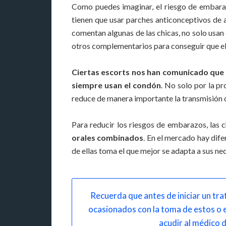
Como puedes imaginar, el riesgo de embara
tienen que usar parches anticonceptivos de 
comentan algunas de las chicas, no solo usa
otros complementarios para conseguir que el 
Ciertas escorts nos han comunicado que c
siempre usan el condón
. No solo por la p
reduce de manera importante la transmisión 
Para reducir los riesgos de embarazos, las 
orales combinados
. En el mercado hay dife
de ellas toma el que mejor se adapta a sus ne
Recuerda que antes de iniciar un tr
ocasionados con la toma de estos o 
acudir al médico 