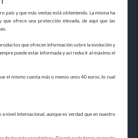
n
ro país y que más ventas está obteniendo. La misma ha
y que ofrece una protección elevada, de aquí que las
as.
productos que ofrecen información sobre la evolución y
iempre puede estar informada y así reducir al máximo el
que el mismo cuesta más o menos unos 40 euros, lo cual
 a nivel internacional, aunque es verdad que en nuestro
s de los más económicos. El pack suele tener un precio