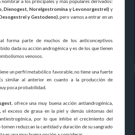
a nombrar a los principales y más populares derivados:
, Dienogest, Norelgestromina y Levonorgestrel)
y
 Desogestrel y Gestodeno)
, pero vamos a entrar en un
ual forma parte de muchos de los anticonceptivos
ibido dada su acción androgénica y es de los que tienen
oembolismos venosos.
tiene un perfil metabólico favorable, no tiene una fuerte
s similar al anterior en cuanto a la producción de
muy poca probabilidad.
sgest
, ofrece una muy buena acción antiandrogénica,
o, el exceso de grasa en la piel y demás síntomas del
ntiestrogénica, por lo que inhibe el crecimiento del
o tomen reduzcan la cantidad y duración de su sangrado
sta es una muy buena opción a considerar.