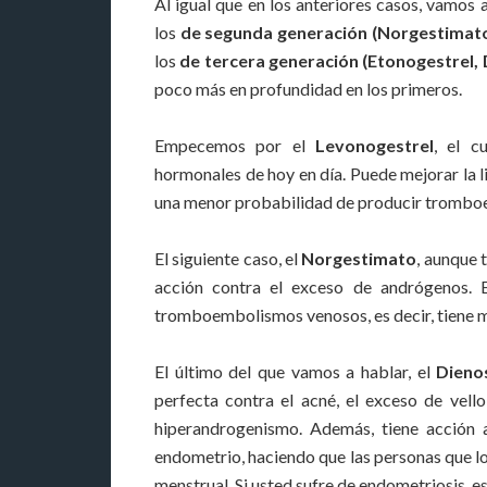
Al igual que en los anteriores casos, vamos 
los
de segunda generación (Norgestimato
los
de tercera generación (Etonogestrel,
poco más en profundidad en los primeros.
Empecemos por el
Levonogestrel
, el c
hormonales de hoy en día. Puede mejorar la l
una menor probabilidad de producir tromb
El siguiente caso, el
Norgestimato
, aunque 
acción contra el exceso de andrógenos. E
tromboembolismos venosos, es decir, tiene 
El último del que vamos a hablar, el
Dieno
perfecta contra el acné, el exceso de vell
hiperandrogenismo. Además, tiene acción a
endometrio, haciendo que las personas que l
menstrual. Si usted sufre de endometriosis, e