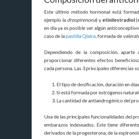
Este último método hormonal está form
ejemplo la
drospirenona
) y
etinilestradiol
(
en día ya es posible ver algún anticoncepti
caso de la
pastilla Qlaira
, formada de
valerat
Dependiendo de la composición, aparte 
proporcionar diferentes efectos beneficioso
cada persona. Las 3 principales diferencias so
El tipo de dosificación, duración en día
Si está formada por estrógenos naturales
La cantidad de antiandrogénico del pr
Una de las principales funcionalidades del pr
embarazos indeseados. Este tiene diferentes
derivados de la progesterona, de la espironol