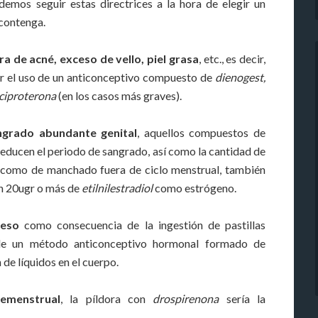
demos seguir estas directrices a la hora de elegir un
contenga.
ra de acné, exceso de vello, piel grasa
, etc., es decir,
r el uso de un anticonceptivo compuesto de
dienogest,
 ciproterona
(en los casos más graves).
ngrado abundante genital
, aquellos compuestos de
educen el periodo de sangrado, así como la cantidad de
sí como de manchado fuera de ciclo menstrual, también
n 20ugr o más de
etilnilestradiol
como estrógeno.
peso
como consecuencia de la ingestión de pastillas
n de un método anticonceptivo hormonal formado de
 de líquidos en el cuerpo.
emenstrual
, la píldora con
drospirenona
sería la