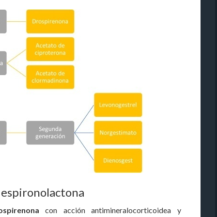
 espironolactona
ospirenona
con acción antimineralocorticoidea y