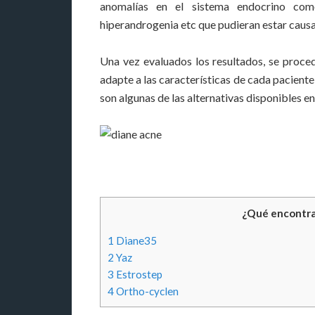
anomalías en el sistema endocrino como l
hiperandrogenia etc que pudieran estar causa
Una vez evaluados los resultados, se proced
adapte a las características de cada paciente
son algunas de las alternativas disponibles en
¿Qué encontra
1
Diane35
2
Yaz
3
Estrostep
4
Ortho-cyclen