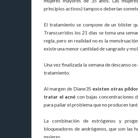
mujeres mayores de 35 años. Las mujeres s
principios activos) tampoco deberían somete
El tratamiento se compone de un blíster q
Transcurridos los 21 días se toma una sema
regla, pero en realidad no es la menstruación
existe una menor cantidad de sangrado y mole
Una vez finalizada la semana de descanso se c
tratamiento.
Al margen de Diane35
existen otras píld
tratar el acné
con bajas concentraciones d
para paliar el problema que no producen tan
La combinación de estrógenos y proge
bloqueadores de andrógenos, que son las h
mujeres.